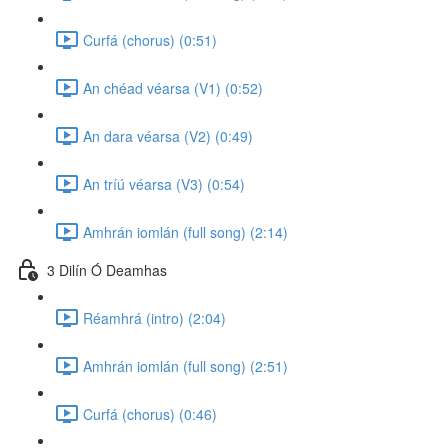
Curfá (chorus) (0:51)
An chéad véarsa (V1) (0:52)
An dara véarsa (V2) (0:49)
An tríú véarsa (V3) (0:54)
Amhrán iomlán (full song) (2:14)
3 Dilín Ó Deamhas
Réamhrá (intro) (2:04)
Amhrán iomlán (full song) (2:51)
Curfá (chorus) (0:46)