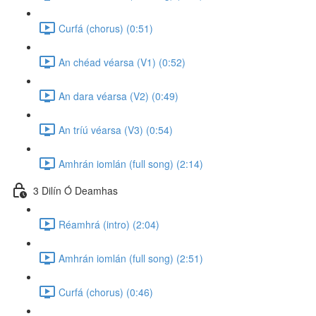
Curfá (chorus) (0:51)
An chéad véarsa (V1) (0:52)
An dara véarsa (V2) (0:49)
An tríú véarsa (V3) (0:54)
Amhrán iomlán (full song) (2:14)
3 Dilín Ó Deamhas
Réamhrá (intro) (2:04)
Amhrán iomlán (full song) (2:51)
Curfá (chorus) (0:46)