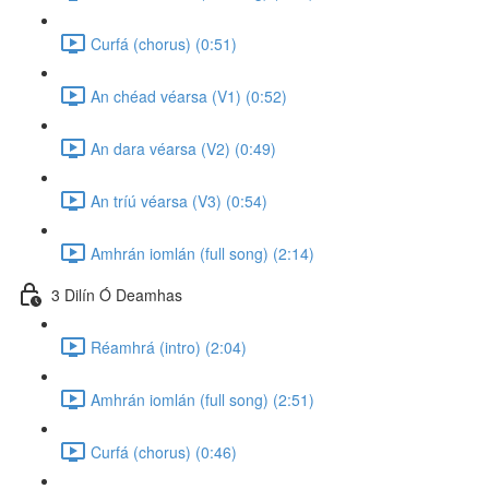
Curfá (chorus) (0:51)
An chéad véarsa (V1) (0:52)
An dara véarsa (V2) (0:49)
An tríú véarsa (V3) (0:54)
Amhrán iomlán (full song) (2:14)
3 Dilín Ó Deamhas
Réamhrá (intro) (2:04)
Amhrán iomlán (full song) (2:51)
Curfá (chorus) (0:46)